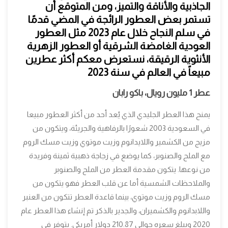
الجاذبية والأناقة والتميز، ومن المتوقع أن
تستمر بعض العطور الرائجة في المضي قدمًا
في سلم النجاح خلال عام 2023 مثل العطور
العودية الغامضة الشرقية أو العطور الزهرية
الأنثوية الرقيقة، نستعرض معكم أكثر عطرين
مبيعاً في العالم في سنة 2023
عطر 1 مليون رويال، باكو رابان
يمنح هذا العطر الجليدي الذي يُعد أحد من أكثر العطور مبيعا
في السعودية 2003 شعورًا بالرفاهية والجريئة، ويتكون من
مزيج من الكشمير واللايدانوم وزيت موتوي وزيت مسك الروم
مع الملح والصنوبر، كما يوضع في زجاجة ذهبية ثمينة وفريدة
من نوعها. يتكون مقدمة العطر من الملح والصنوبر
والملاحظات الشمسية أما عن قلب العطر فهو يتكون من
مسك الروم وزيت موتوي، بينما قاعدة العطر تتكون من العنبر
واللابدانوم والكشميران، والجدير بالذكر تم إنشاء هذا العطر عام
2020 ويبلغ سعره حوالي 210.87 دولار أمريكي. يتوفر في