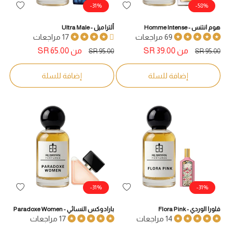
31%-
58%-
أضف
أضف
لقائمة
لقائمة
هوم انتنس - Homme Intense
ألترا ميل - Ultra Male
الرغبات
الرغبات
69 مراجعات
17 مراجعات
السعر
من
سعر
39.00 SR
السعر
من
سعر
65.00 SR
95.00 SR
95.00 SR
المبدئي
البيع
المبدئي
البيع
إضافة للسلة
إضافة للسلة
31%-
31%-
أضف
أضف
لقائمة
لقائمة
فلورا الوردي - Flora Pink
بارادوكس النسائي - Paradoxe Women
الرغبات
الرغبات
14 مراجعات
17 مراجعات