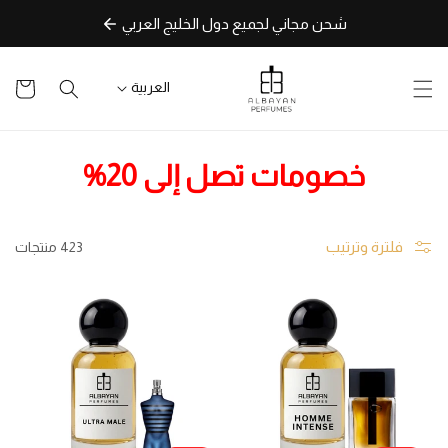
تخطى
شحن مجاني لجميع دول الخليج العربي
للمحتوى
سلة
العربية
التسوق
ا
خصومات تصل إلى 20%
ل
ت
فلترة وترتيب
423 منتجات
ص
ن
ي
ف
: