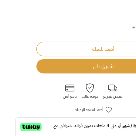
زيادة
كمية
مرشود
الأبيض
أضف للسلة
-
Marshoud
4
White
شحن سريع
جودة عالية
دفع آمن
أضف لقائمة الرغبات