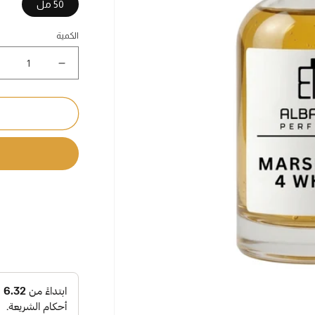
50 مل
الكمية
نقص
كمية
مرشود
الأبيض
-
Marshoud
4
White