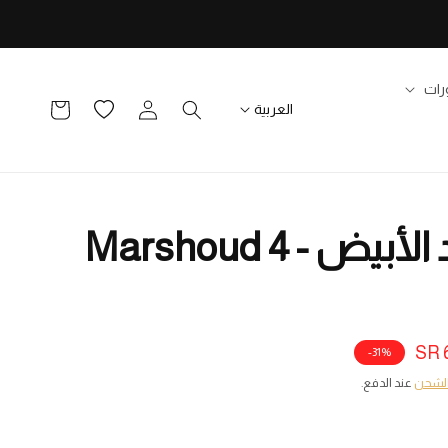
رات
تسجيل
قائمة
سلة
العربية
الدخول
الرغبات
التسوق
مرشود الأبيض - Marshoud 4
6
31%-
لشحن
عند الدفع.