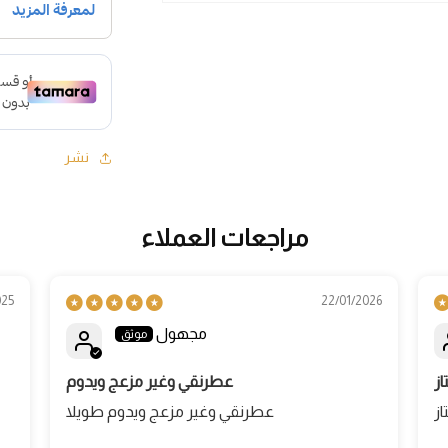
فتح
الوسائط
1
في
نافذة
نشر
مراجعات العملاء
025
22/01/2026
مجهول
از
عطرنقي وغير مزعج ويدوم
از
عطرنقي وغير مزعج ويدوم طويلا